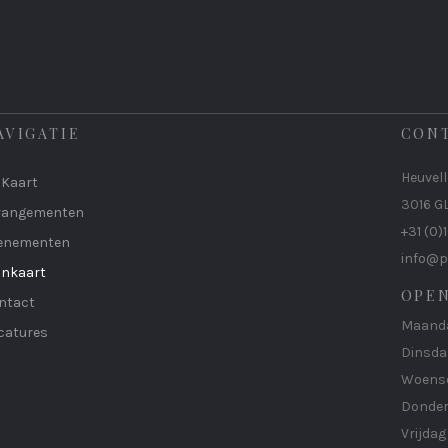
AVIGATIE
CON
Heuvell
 Kaart
3016 G
rangementen
+31 (0)
enementen
info@p
jnkaart
OPEN
ntact
Maandag
catures
Dinsda
Woensd
Donderd
Vrijdag