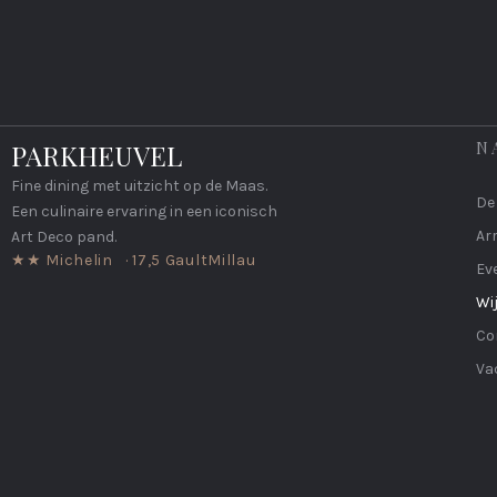
PARKHEUVEL
N
Fine dining met uitzicht op de Maas.
De
Een culinaire ervaring in een iconisch
Ar
Art Deco pand.
★★ Michelin
·
17,5 GaultMillau
Ev
Wi
Co
Va